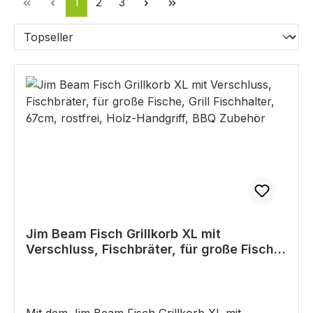
Seite
Seite
Seite
1
2
3
Jim Beam Fisch Grillkorb XL mit
Verschluss, Fischbräter, für große Fische,
Grill Fischhalter, 67cm, rostfrei, Holz-
Handgriff, BBQ Zubehör