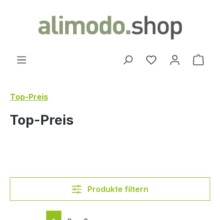
alt springen
Du hast 0 Produ
Ware
Top-Preis
Top-Preis
Produkte filtern