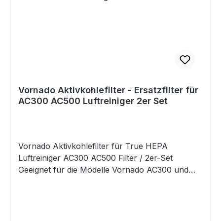
Sicherheitsbestimmungen für Spielwaren Größe:
15 x 11 x 8 cm Gewicht: ca. 209 g Modi Touch-
Steuerung 1x Weiß - warmes Licht 2x Statische
RGB - 7 Farben 3x Farbverlauf - 7 Farben
Lieferumfang LED Nachtlicht, micro USB Kabel,
Gebrauchsanleitung – mehrsprachig
Vornado Aktivkohlefilter - Ersatzfilter für
AC300 AC500 Luftreiniger 2er Set
Vornado Aktivkohlefilter für True HEPA
Luftreiniger AC300 AC500 Filter / 2er-Set
Geeignet für die Modelle Vornado AC300 und
AC500 Dieser Aktivkohlefilter (2er-Pack) ist für
die Verwendung in Vornado True HEPA
Luftreinigern vorgesehen. Sie sollten den
Aktivkohlefilter alle 4-6 Monate (bei ständigem