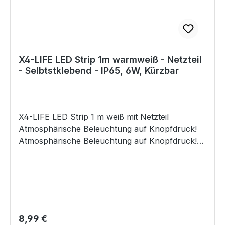
XL und genießen Sie perfekt gegrillten Fisch bei
Ihrem nächsten Grillabend!
X4-LIFE LED Strip 1m warmweiß - Netzteil
- Selbtstklebend - IP65, 6W, Kürzbar
X4-LIFE LED Strip 1 m weiß mit Netzteil
Atmosphärische Beleuchtung auf Knopfdruck!
Atmosphärische Beleuchtung auf Knopfdruck!
Dieser 1 Meter lange LED Streifen wird über das
beiliegende Netzteil betrieben. Direkt am Kabel
befindet sich ein großer Kippschalter, wie er
auch bei vielen Nachttisch- oder
Schreibtischlampen verwendet wird. Sie
benötigen keine Fernbedienung, keine Batterien,
Regulärer Preis:
8,99 €