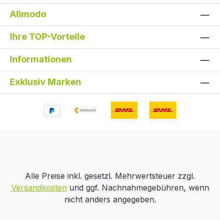
Alimodo
Ihre TOP-Vorteile
Informationen
Exklusiv Marken
Text vergrößern
Hochkontrastmodus
Monochrom
Niedrige Sättigung
Alle Preise inkl. gesetzl. Mehrwertsteuer zzgl.
Versandkosten
und ggf. Nachnahmegebühren, wenn
Gut lesbare Schrift
Großer Cursor
nicht anders angegeben.
Bilder ausblenden
Zurücksetzen