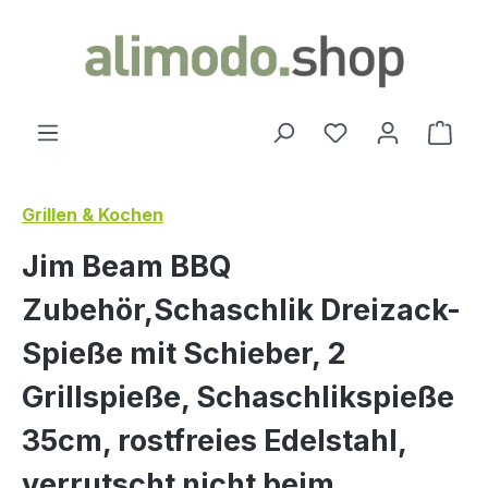
alt springen
Ware
Grillen & Kochen
Jim Beam BBQ
Zubehör,Schaschlik Dreizack-
Spieße mit Schieber, 2
Grillspieße, Schaschlikspieße
35cm, rostfreies Edelstahl,
verrutscht nicht beim