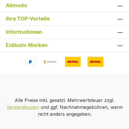
Alimodo
Ihre TOP-Vorteile
Informationen
Exklusiv Marken
Text vergrößern
Hochkontrastmodus
Monochrom
Niedrige Sättigung
Alle Preise inkl. gesetzl. Mehrwertsteuer zzgl.
Versandkosten
und ggf. Nachnahmegebühren, wenn
Gut lesbare Schrift
Großer Cursor
nicht anders angegeben.
Bilder ausblenden
Zurücksetzen