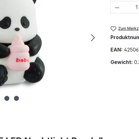
Produkt
Zum Merkze
Produktnu
EAN:
42506
Gewicht:
0.