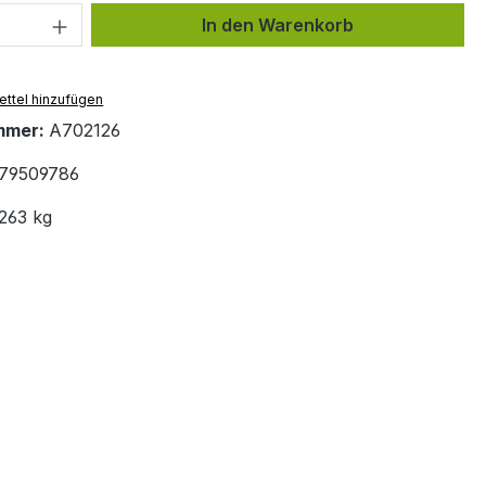
 Anzahl: Gib den gewünschten Wert ein 
In den Warenkorb
ttel hinzufügen
mmer:
A702126
79509786
263 kg