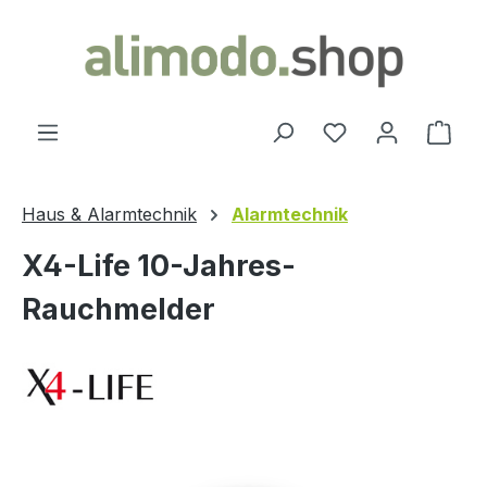
alt springen
Ware
Haus & Alarmtechnik
Alarmtechnik
X4-Life 10-Jahres-
Rauchmelder
Bildergalerie überspringen