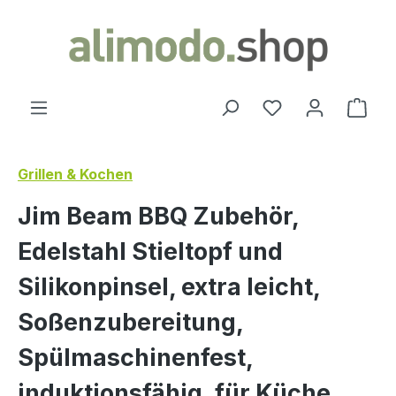
alt springen
Ware
Grillen & Kochen
Jim Beam BBQ Zubehör,
Edelstahl Stieltopf und
Silikonpinsel, extra leicht,
Soßenzubereitung,
Spülmaschinenfest,
induktionsfähig, für Küche