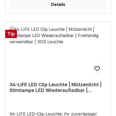
Farbtemperatur von 2200 K schafft eine
Lithium-Ionen-Akku Inkl. 30 cm micro USB
Details
gemütliche Atmosphäre in jedem Raum. Mit einer
Kabel An-/Ausschalter Akku 1200 mAh, sicher
Lebensdauer von 20.000 Stunden ist sie
und fest verschlossen LED Typ: 3x 5050 RGB/W
langlebig und eine energieeffiziente Wahl für Ihre
lange Laufzeit: ca. 12 Stunden Ladezeit: ca. 4,5
Beleuchtungsbedürfnisse. Die LED Vintage
Stunden Material: ABS-Kunststoff (weiches
Glühbirne bietet vielfältige Einsatzmöglichkeiten:
Tip
Silikon) Zertifiziert nach
Deckenbeleuchtung: Als Pendelleuchte oder von
Sicherheitsbestimmungen für Spielwaren Größe:
der Decke hängend sorgt sie für einen visuellen
15 x 11 x 8 cm Gewicht: ca. 209 g Modi Touch-
Effekt. Besonders ist gerade modern aus
Steuerung 1x Weiß - warmes Licht 2x Statische
mehreren Glühbirnen. Tischlampe: Einsetzbar
RGB - 7 Farben 3x Farbverlauf - 7 Farben
für alle Lampen mit E27-Fassung, wie
Lieferumfang LED Nachtlicht, micro USB Kabel,
Stehlampe, Stehleuchte, Tischlampe,
Gebrauchsanleitung – mehrsprachig
Tischleuchte, Nachttischlampe.
Ambientebeleuchtung: Ideal für eine entspannte
X4-LIFE LED Clip Leuchte | Mützenlicht |
Atmosphäre, besonders in Ruhe- oder
Stirnlampe LED Wiederaufladbar |
Entspannungsbereichen wie in Spas oder
Freihändig verwendbar | SOS Leuchte
Wellnesszentren. Akzentbeleuchtung: Betonen
Sie bestimmte Bereiche oder Objekte mit gezielt
platziertem Licht. Technische Daten Modell: G125
X4-LIFE LED-Clip-Leuchte: Ihr zuverlässiger