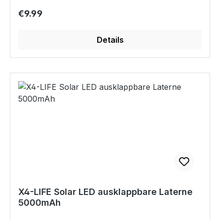
Stromverbrauch ist sie sparsam und nach
Regular price:
€9.99
Gebrauch platzsparend verstaubar. 3 extra helle
LEDs in rot, grün und blau Wirft rotierende
Details
Lichter an Decke und Wände Sparsam im
Verbrauch mit 3 Watt Ein/Ausschalter für
einfache Bedienung Kompakte Abmessungen:
105 x 88 x 88 mm Kabellänge: 1,5 m Technische
Daten: LEDs: 3 (rot, grün, blau) Leistung: 3 Watt
Abmessungen: 105 x 88 x 88 mm Kabellänge:
ca. 1,5 m Geeignet für den Innenbereich Bitte
beachten: Die LEDs in der Leuchte sind nicht
austauschbar.
X4-LIFE Solar LED ausklappbare Laterne
5000mAh