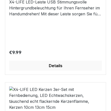
Taste zum Umschalten Technische Daten LED
X4-LIFE LED-Leiste USB Stimmungsvolle
Anzahl: 120 Lebensdauer LED: 30.000 Stunden
Hintergrundbeleuchtung für Ihren Fernseher im
Spannung: 220-240V 50-60Hz Leistung: 3,6
Handumdrehen! Mit dieser Leiste sorgen Sie für
Watt Schutzklasse: IP44 Batterie Fernbedienung:
angenehme indirekte Beleuchtung hinter ihrem
1x CR2025 Reichweite Ferbedienung: 5 m
Flat-TV. Alles was Sie dazu brauchen ist eine
(offenes Feld) Helligkeit: 60,5 lm
freie USB Buchse, welche an den meisten
Lichtfarbe/Farbtemperatur: 2.700 K Abstand
modernen Fernsehern vorhanden ist. Da über
zwischen den Kugeln: 10 cm Länge Zuleitung: 5
diesen USB-Anschluss die Stromversorgung
m Durchmesser pro Kugel: 1,8 cm Gesamte
erfolgt, schaltet sich die Leiste automatisch
Regular price:
€9.99
Länge: 16,9 m Gesamtgewicht: 549 g (inkl.
zusammen mit dem Fernseher ein. Ein einziger
Netzadapter) Material: PS Lieferumfang LED
Schalter direkt an der LEDLeiste ermöglicht
Lichterkette, Fernbedienung inkl. Batterie,
Details
Ihnen die Auswahl zwischen 7 verschiedenen
Netzadapter, Bedienungsanleitung Erhältliche
Farben (Weiß, Rot, Grün, Hellblau, Dunkelblau,
LED-Farben: warmweiß, kaltweiß, RGB oder
Orange, Lila) in jeweils 2 Helligkeitsstufen und 8
bunt.
verschiedenen Farbwechsel-Programmen. 9
ultra helle SMD5050 Multicolor-LEDs verfügen
über eine beachtliche Leuchtkraft bei geringem
Stromverbrauch. Da Sie weder eine
Fernbedienung, noch eine Steckdose zum