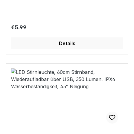
viele Nächte. Material: Robust und langlebig aus
Porzellanschicht – perfekt als
ABS, PC und weichem Silikon gefertigt, sorgt
Deckenbeleuchtung oder als Tischdekoration.
dieses Nachtlicht für eine angenehme Haptik und
Die Kugel mit einem Muster aus Blumen fügt sich
lange Haltbarkeit.Produktgröße: Mit kompakten
perfekt in Räume und verleiht einen farblichen
Regular price:
€5.99
Maßen von 106,7 x 78,5 x 140 mm passt das
Akzent sowie eine harmonische Note von
kleine Einhorn perfekt auf jedes Nachtkästchen
Eleganz. Mit einer Leistung von 4 Watt und einer
und ist ein entzückender Hingucker in jedem
Details
Helligkeit von 30 Lumen erzeugt diese Kugel ein
Raum.
sanftes und angenehmes Licht. Ihr Verbrauch
von nur 4 kWh/1000 h macht sie zu einer
umweltfreundlichen Wahl für dekorative
Beleuchtungslösungen. Die LED Porzellankugel
mit Schmetterlingsmuster bietet vielfältige
Einsatzmöglichkeiten: Deckenbeleuchtung: Als
Pendelleuchte oder von der Decke hängend
sorgt sie für einen visuellen Effekt.
Tischdekoration: Platzieren Sie die Kugel für
einen Hauch von Eleganz und sanftem Licht.
Ambientebeleuchtung: Ideal für eine entspannte
Atmosphäre, besonders in Ruhe- oder