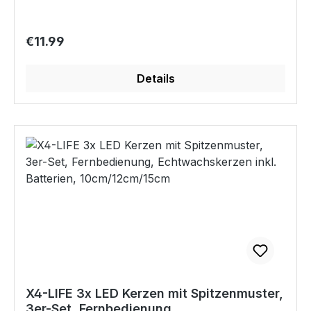
welche an den meisten modernen Fernsehern
vorhanden ist. Da über diesen USB-Anschluss
die Stromversorgung erfolgt, schaltet sich die
Regular price:
€11.99
Leiste automatisch zusammen mit dem
Fernseher ein.Ein einziger Schalter direkt an der
Details
LEDLeiste ermöglicht Ihnen die Auswahl
zwischen 7 verschiedenen Farben (Weiß, Rot,
Grün, Hellblau, Dunkelblau, Orange, Lila) in
jeweils 2 Helligkeitsstufen und 8 verschiedenen
Farbwechsel-Programmen. 9 ultra helle
SMD5050 Multicolor-LEDs verfügen über eine
beachtliche Leuchtkraft bei geringem
Stromverbrauch. Da Sie weder eine
Fernbedienung, noch eine Steckdose zum
Betrieb benötigen, ist die Anwendung sehr
unkompliziert.Auch andere Anwendungen sind
für dieses Produkt denkbar. Sie können den
LED-Streifen überall einsetzen bzw. verbauen,
X4-LIFE 3x LED Kerzen mit Spitzenmuster,
wo eine USB-Stromquelle zur Verfügung steht.
3er-Set, Fernbedienung,