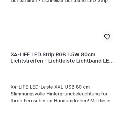
Atmosphäre zu verstärken.
Ambientebeleuchtung: Ideal, um eine warme und
einladende Atmosphäre zu schaffen.
Akzentbeleuchtung: Betonen Sie bestimmte
Bereiche oder Objekte in Ihrem Zuhause mit
passendem Licht. Technische Details: Modell:
G95 Nicht dimmbar Material: Glas
Leistungsaufnahme: 4 Watt Helligkeit: 130 Lumen
X4-LIFE LED Strip RGB 1.5W 80cm
Stromspannung: 220 - 240 V (AC) 50/60 Hz
Lichtstreifen - Lichtleiste Lichtband LED
Farbtemperatur: 2700 K LED-Lebensdauer:
Strip
20.000 Stunden Nicht gerichtete Lichtquelle
Abstrahlwinkel: 360° Chromatizitätskoordinate:
x=0,316; y=0,3454 Abmessungen B x T x H: 95
X4-LIFE LED-Leiste XXL USB 80 cm
x 95 x 135 mm Produktgewicht: ca. 77 g"
Stimmungsvolle Hintergrundbeleuchtung für
Ihren Fernseher im Handumdrehen! Mit dieser
Leiste sorgen Sie für angenehme indirekte
Beleuchtung hinter ihrem Flat-TV. Alles was Sie
dazu brauchen ist eine freie USB Buchse,