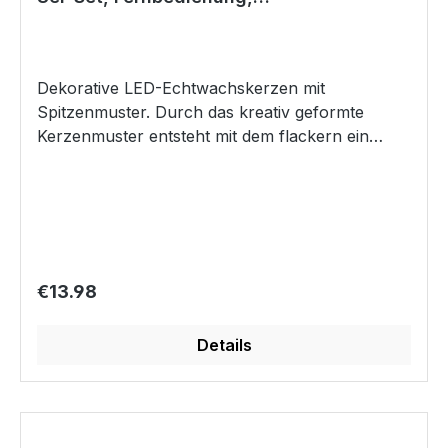
So z.B. im Auto, am Arbeitsplatz, etc.
Echtwachskerzen inkl. Batterien,
Eigenschaften Selbstklebende LED-Leiste mit
10cm/12cm/15cm
USB-Anschluss 7 Farben (auch Weiß), 2
Helligkeitsstufen und 8 verschiedene
Dekorative LED-Echtwachskerzen mit
Farbwechsel-Programme Über einen einzigen
Spitzenmuster. Durch das kreativ geformte
Knopf bedienbar Memory-Funktion merkt sich
Kerzenmuster entsteht mit dem flackern ein
die letzte Farbeinstellung Technische Daten
noch schöneres Lichtspiel und mit 3
Länge USB-Leiste: 80 cm Länge USB-Kabel: 1 m
unterschiedlichen Kerzengrößen sind bei der
LED-Typ: SMD5050 Spannungsversorgung: 5 V
Gestaltung, Deko des Wohnbereichs oder Garten
DC Lichtleistung: 1,5 Watt Lieferumfang X4-LIFE
keine Grenzen gesetzt und lässt mit seinem
LED-Leiste XXL USB 80 cm Bedienungsanleitung
warmweißen Licht alles in neuem Glanz
erstrahlen. Kerzenlicht-Feeling immer und
Regular price:
€13.98
überall. Stellen Sie die LED-Kerzen in eine
Vitrine, unter einen Vorhang oder auf den
Details
Nachttisch ohne Angst vor einem Brand zu
haben und genießen Sie das angenehme
Kerzenlicht. Ideal als Deko in der Weihnachszeit,
Sommerzeit im Garten, Terasse oder Wohnraum.