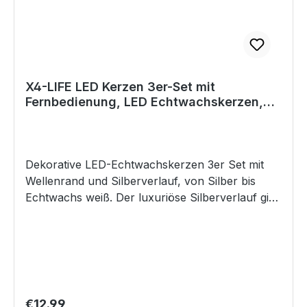
Betrieb benötigen, ist die Anwendung sehr
unkompliziert. Auch andere Anwendungen sind
für dieses Produkt denkbar. Sie können den
LED-Streifen überall einsetzen bzw. verbauen,
wo eine USB-Stromquelle zur Verfügung steht.
X4-LIFE LED Kerzen 3er-Set mit
So z.B. im Auto, am Arbeitsplatz, etc.
Fernbedienung, LED Echtwachskerzen,
Eigenschaften Selbstklebende LED-Leiste mit
täuschend echt flackernde
USB-Anschluss 7 Farben (auch Weiß), 2
Kerzenflamme, Kerzen 10cm 13cm 15cm
Helligkeitsstufen und 8 verschiedene
Farbwechsel-Programme Über einen einzigen
Dekorative LED-Echtwachskerzen 3er Set mit
Knopf bedienbar Memory-Funktion merkt sich
Wellenrand und Silberverlauf, von Silber bis
die letzte Farbeinstellung Technische Daten
Echtwachs weiß. Der luxuriöse Silberverlauf gibt
Länge USB-Leiste: 51,5 cm Länge USB-Kabel: 1
jedem Raum den letzten Schliff und lässt mit
m LED-Typ: SMD5050 Spannungsversorgung: 5
seinem warmweißen Licht alles in neuem Glanz
V DC Lichtleistung: 1,5 Watt
erstrahlen. Kerzenlicht-Feeling immer und
überall. Stellen Sie die LED-Kerzen in eine
Vitrine, unter einen Vorhang oder auf den
Nachttisch ohne Angst vor einem Brand zu
Regular price:
€12.99