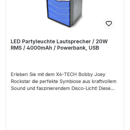
Pendelleuchte oder von der Decke hängend
sorgt sie für einen visuellen Effekt.
Tischdekoration: Platzieren Sie die Kugel für
einen Hauch von Eleganz und sanftem Licht.
Ambientebeleuchtung: Ideal für eine entspannte
Atmosphäre, besonders in Ruhe- oder
LED Partyleuchte Lautsprecher / 20W
Entspannungsbereichen wie in Spas oder
RMS / 4000mAh / Powerbank, USB
Wellnesszentren. Akzentbeleuchtung: Betonen
Sie bestimmte Bereiche oder Objekte mit gezielt
platziertem Licht durch die Kugel. Technische
Details: Modell: G125 Nicht dimmbar Material:
Erleben Sie mit dem X4-TECH Bobby Joey
Glas mit Porzellanschicht Leistungsaufnahme: 4
Rockstar die perfekte Symbiose aus kraftvollem
Watt Helligkeit: 30 Lumen Stromspannung: 220 -
Sound und faszinierendem Disco-Licht! Diese
240 V (AC) 50/60 Hz Farbtemperatur: 2700 K
kompakte Musik-Anlage ist Ihr idealer Begleiter
LED-Lebensdauer: 20.000 Stunden Nicht
für jede Party und sorgt für unvergessliche
gerichtete Lichtquelle Abstrahlwinkel: 360°
Momente. Vielseitige MusikwiedergabeGenießen
Chromatizitätskoordinate: x=0,5559; y=0,3997
Sie Ihre Lieblingsmusik auf vielfältige Weise: Ob
Abmessungen B x T x H: 125 x 125 x 175 mm
per USB, AUX-In oder SD-Karte – der Rockstar
Produktgewicht: ca. 170-188 g