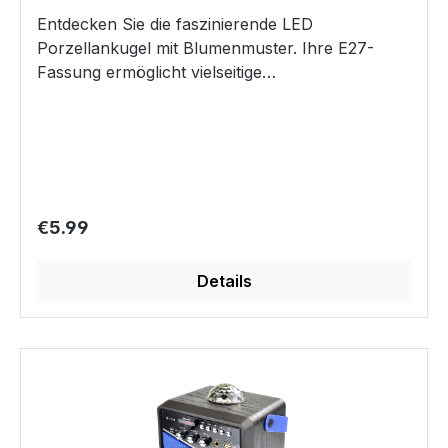
Batterien/Typ AA IP-Schutzklasse: IP20
Entdecken Sie die faszinierende LED
Fernbedienung 3 V-Lithium Knopfzelle
Porzellankugel mit Blumenmuster. Ihre E27-
CR2025Fernbedienung: Reichweite ca. 4 Meter
Fassung ermöglicht vielseitige
Kerzengrößen Kerzen Durchmesser: 7,4 cm 1/3
Beleuchtungsmöglichkeiten. Diese Kugel entfaltet
Kerzenhöhe: 10 cm 2/3 Kerzenhöhe: 12,4 cm 3/3
ihre zauberhafte Wirkung dank der
Kerzenhöhe: 15 cm Gesamtgewicht Kerzen ca.
Porzellanschicht – perfekt als
630 g Liferumfang 3 LED-Echtwachskerzen, 6x
Deckenbeleuchtung oder als Tischdekoration.
Batterien Typ AA, Fernbedienung inkl. Batterie,
Die Kugel mit einem Muster aus Blumen fügt sich
Bedienungsanleitung DE/GB Hinweis: Die LED-
perfekt in Räume und verleiht einen farblichen
Regular price:
€5.99
Lampen in der Leuchte können nicht
Akzent sowie eine harmonische Note von
ausgetauscht werden.
Eleganz. Mit einer Leistung von 4 Watt und einer
Details
Helligkeit von 30 Lumen erzeugt diese Kugel ein
sanftes und angenehmes Licht. Ihr Verbrauch
von nur 4 kWh/1000 h macht sie zu einer
umweltfreundlichen Wahl für dekorative
Beleuchtungslösungen. Die LED Porzellankugel
mit Schmetterlingsmuster bietet vielfältige
Einsatzmöglichkeiten: Deckenbeleuchtung: Als