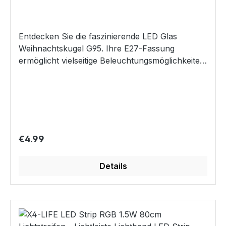
4W
LED Flamme In zwei Größen Moderne
Stilrichtung Stromquelle: je Kerze 2x 1,5 V-
Batterien/Typ AA IP-Schutzklasse: IP20
Entdecken Sie die faszinierende LED Glas
Fernbedienung 3 V-Lithium Knopfzelle CR2025
Weihnachtskugel G95. Ihre E27-Fassung
Fernbedienung: Reichweite ca. 4 Meter
ermöglicht vielseitige Beleuchtungsmöglichkeiten.
Kerzengrößen Kerzen Durchmesser: 7,4 cm 1/2
Diese Kugel in metallischem Silber mit
Kerzenhöhe: ca. 9,9 cm 2/2 Kerzenhöhe: ca. 14,8
Schneeflockenmuster verleiht festliche Akzente
cm Gesamtgewicht Kerzen ca. 490 g Liferumfang
und eignet sich perfekt für die festliche
2 LED-Echtwachskerzen 4x Batterien Typ AA
Dekoration während der Feiertage. Mit einer
Fernbedienung inkl. Batterie Bedienungsanleitung
Leistung von 4 Watt und einer Helligkeit von 130
DE/GB Hinweis: Die LED-Lampen in der Leuchte
Lumen erzeugt diese Kugel ein helles und
Regular price:
€4.99
können nicht ausgetauscht werden.
angenehmes Licht, das eine warme Atmosphäre
schafft. Ihr Verbrauch von nur 4 kWh/1000 h
Details
macht sie zu einer umweltfreundlichen
Beleuchtungslösung. Die LED Glas
Weihnachtskugel G95 bietet vielfältige
Einsatzmöglichkeiten: Tischdekoration: Perfekt
platziert auf einem Tisch oder Regal, um die