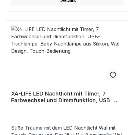
Details
fertig. Durch die hohe Flexibilität und die
Silikonummantelung sind die
Anwendungsmöglichkeiten sehr weit gefächert.
Der LED Strip eignet sich z.B. perfekt als
Nachtlicht, als indirekte Beleuchtung unter dem
Bett, als Regalbeleuchtung oder hinter dem
Flachbild-TV. 60 warm-weiße LEDs sorgen für
eine gemütliche Atmosphäre. Der EIN/AUS-
Schalter befindet sich direkt am Kabel. Alle 10
cm kann der Streifen gekürzt werden.
Eigenschaften LED-Streifen mit EIN/AUS-
Schalter in 1 m Länge Mit 60 warm-weißen LEDs
Silikonummantelung zum Schutz vor Staub und
X4-LIFE LED Nachtlicht mit Timer, 7
Wasserspritzern Selbstklebend Alle 10 cm
Farbwechsel und Dimmfunktion, USB-
kürzbar Technische Daten Länge 1 m +
Tischlampe, Baby-Nachtlampe aus
Zuleitung LED Typ SMD2835 Stromversorgung
Silikon, Wal-Design, Touch-Bedienung
über beiliegendes Netzteil Schutzklasse LED-
Streifen: IP65 Lieferumfang LED Strip 1 m
Süße Träume mit dem LED Nachtlicht Wal mit
Zuleitung mit EIN/AUS-Schalter Netzteil