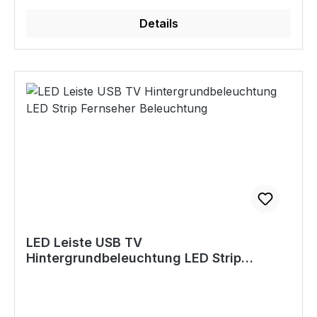
Kindern.
X4-LIFE Kugel-Leuchtketten sind als
Details
Weihnachtsbeleuchtung, Dekoration im
Sommergarten, Terasse und Beleuchtung für
den Weihnachtsbaum oder als
Balkonbeleuchtung geeignet. #tag: weihnachten
dekoration, weihnachtsdekoration ideen,
adventskalender inhalt, weihnachtlicher
hauseingang, weihnachtsdeko hauseingang
aussen, weihnachtsdeko inspiration, happy
birthday, wohnzimmer ideen, hintergrundbilder,
schlafzimmer ideen, gartengestaltung ideen,
Geschenkidee, Sommerabend, Kleingarten,
Schrebergarten, dekorieren Eigenschaften 120
LED Lichterkette Kugeln, 17 m lang Mit 6/18
LED Leiste USB TV
Timer-Funktion und 4 Stufen Dimmung 8
Hintergrundbeleuchtung LED Strip
verschiedene Lichtmodi Perfekte Dekoration für
Fernseher Beleuchtung
drinnen und draussen Einfache Bedienung per
Knopfdruck oder Fernbedienung Netzstecker mit