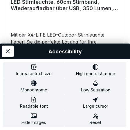
LED Stirnleuchte, 60cm Stirnband,
Entspannungsbereichen wie in Spas oder
Wiederaufladbar über USB, 350 Lumen,
Wellnesszentren. Akzentbeleuchtung: Betonen
IPX4 Wasserbeständigkeit, 45° Neigung
Sie bestimmte Bereiche oder Objekte mit gezielt
platziertem Licht durch die Kugel. Technische
Details: Modell: G125 Nicht dimmbar Material:
Mit der X4-LIFE LED-Outdoor Stirnleuchte
Glas mit Porzellanschicht Leistungsaufnahme: 4
haben Sie die perfekte Lösung für Ihre
Watt Helligkeit: 30 Lumen Stromspannung: 220 -
nächtlichen Aktivitäten gefunden. Egal ob beim
Accessibility
240 V (AC) 50/60 Hz Farbtemperatur: 2700 K
Joggen, Gassi gehen oder bei handwerklichen
LED-Lebensdauer: 20.000 Stunden Nicht
Tätigkeiten - diese Kopflampe bietet Ihnen die
gerichtete Lichtquelle Abstrahlwinkel: 360°
nötige Beleuchtung und ermöglicht es Ihnen,
Increase text size
High contrast mode
Chromatizitätskoordinate: x=0,5559; y=0,3997
Ihre Hände frei zu haben. Egal, ob Sie es am
Abmessungen B x T x H: 125 x 125 x 175 mm
Kopf oder an der Ausrüstung befestigen, dank
Produktgewicht: ca. 170-188 g
Monochrome
Low Saturation
dem leichten Gewicht wird es Sie nicht belasten.
This website uses cookies to ensure the best experience
Regular price:
€2.99
Zudem verfügt über Blinkende rote LED, die Sie
possible.
More information...
im Dunkeln für andere sichtbar machen. Die LED
Readable font
Large cursor
Details
Only technically required
Configure
Stirnleuchte bietet eine beeindruckende Helligkeit
von 350 Lumen. Egal, ob Sie einen dunklen Weg
Accept all cookies
Hide images
Reset
ausleuchten, Ihr Zelt im Camp erhellen oder