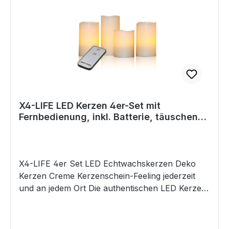
Die X4-LIFE LED-Kerzen sind mit echtem Wachs
beschichtet. Die integrierten LEDs erzeugen ein
angenehmes, rußfreies Flackern. Dank der
mitgelieferten Batterien sind sie sofort
einsatzbereit. Schalten Sie das Kerzenlicht
bequem mit der Fernbedienung ein und aus. Die
LED-Echtwachskerzen können das ganze Jahr
über verwendet werden. Kompakte und
ansprechende Verpackung, das ideale Geschenk
X4-LIFE LED Kerzen 4er-Set mit
zum Geburtstag oder zu Weihnachten usw.
Fernbedienung, inkl. Batterie, täuschend
Eigenschaften Täuschtend echt flackernder
echt flackernde Flamme, Kerzen 10cm, 2x
Kerzenschein Aus echtem Wachs Rußfrei,
13cm, 15cm
Brandsicher, keine Wachsflecken Warmweiße
LED Flamme In drei Größen Moderne
X4-LIFE 4er Set LED Echtwachskerzen Deko
Stilrichtung Stromquelle: je Kerze 2x 1,5 V-
Kerzen Creme Kerzenschein-Feeling jederzeit
Batterien/Typ AA IP-Schutzklasse: IP20
und an jedem Ort Die authentischen LED Kerzen
Fernbedienung 3 V-Lithium Knopfzelle CR2025
sind mit Echtwachs ummantelt und so kaum von
Fernbedienung: Reichweite ca. 4 Meter
einer normalen Kerze zu unterscheiden. Die
Kerzengrößen Kerzen Durchmesser: 7,9 cm 1/3
integrierte LED erzeugt ein angenehmes,