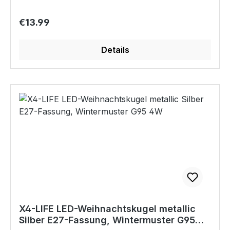
Wohnbereichs oder Garten, Terasse mit LED-
Kerzen keine Grenzen gesetzt. Kerzenlicht-
Regular price:
€13.99
Feeling immer und überall. Stellen Sie die LED-
Kerzen in eine Vitrine, unter einen Vorhang oder
Details
auf den Nachttisch ohne Angst vor einem Brand
zu haben und genießen Sie das angenehme
Kerzenlicht. Die X4-LIFE LED-Kerzen sind mit
echtem Wachs beschichtet. Die integrierten LEDs
erzeugen ein angenehmes, rußfreies Flackern.
Dank der mitgelieferten Batterien sind sie sofort
einsatzbereit. Schalten Sie das Kerzenlicht
bequem mit der Fernbedienung ein und aus. Die
LED-Echtwachskerzen können das ganze Jahr
über verwendet werden. Kompakte und
ansprechende Verpackung, das ideale Geschenk
zum Geburtstag oder zu Weihnachten usw.
Eigenschaften Täuschtend echt flackernder
X4-LIFE LED-Weihnachtskugel metallic
Kerzenschein Aus echtem Wachs Rußfrei,
Silber E27-Fassung, Wintermuster G95
Brandsicher, keine Wachsflecken Warmweiße