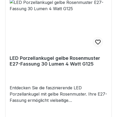
Auch bei Angst vor Dunkelheit, unterstützt das
beruhigende Lichte das Kind beim einschlafen.
Funktionen: RGB & warmweißes Licht mit
Dimmfunktion: Die Farbwechsel-Optionen in
leuchtenden RGB-Farben sowie ein sanftes,
warmweißes Licht lassen sich ganz nach
Wunsch dimmen. Diese flexiblen Lichtmodi
passen sich jeder Stimmung an – vom
farbenfrohen Spiel bis hin zur beruhigenden
LED Porzellankugel gelbe Rosenmuster
Schlafbegleitung. Sichere und flexible
E27-Fassung 30 Lumen 4 Watt G125
Stromversorgung: USB-aufladbar: Ausgestattet
mit einem Type-C-Anschluss und aufladbar über
DC 5V 1A, ist dieses Einhorn nach einer Ladezeit
von 3-4 Stunden bereit für ausgedehnte
Entdecken Sie die faszinierende LED
Leuchtstunden.Akku: Der langlebige 1200mAh
Porzellankugel mit gelbe Rosenmuster. Ihre E27-
Akku sorgt für eine beeindruckende
Fassung ermöglicht vielseitige
Leuchtdauer von bis zu 100 Stunden – so
Beleuchtungsmöglichkeiten. Diese Kugel entfaltet
begleitet das Einhorn Ihr Kind zuverlässig durch
ihre zauberhafte Wirkung dank der