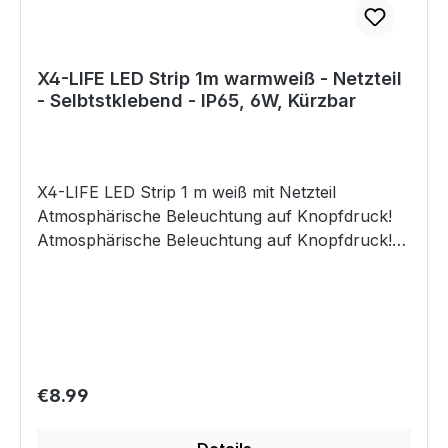
X4-LIFE LED Strip 1m warmweiß - Netzteil
- Selbtstklebend - IP65, 6W, Kürzbar
X4-LIFE LED Strip 1 m weiß mit Netzteil
Atmosphärische Beleuchtung auf Knopfdruck!
Atmosphärische Beleuchtung auf Knopfdruck!
Dieser 1 Meter lange LED Streifen wird über das
beiliegende Netzteil betrieben. Direkt am Kabel
befindet sich ein großer Kippschalter, wie er
auch bei vielen Nachttisch- oder
Schreibtischlampen verwendet wird. Sie
benötigen keine Fernbedienung, keine Batterien,
Regular price:
€8.99
kein Befestigungsmaterial: Einfach den
selbstklebenden Streifen anbringen, einstecken,