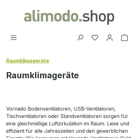
alt springen
Du hast 0 Produ
Ware
Raumklimageräte
Raumklimageräte
Vornado Bodenventilatoren, USB-Ventilatoren,
Tischventilatoren oder Standventilatoren sorgen für
eine gleichmäßige Luftzirkulation im Raum. Leise und
effizient für alle Jahreszeiten und den gewerblichen