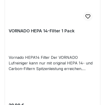
VORNADO HEPA 14-Filter 1 Pack
Vornado HEPA14 Filter Der VORNADO
Lufreiniger kann nur mit original HEPA 14- und
Carbon-Filtern Spitzenleistung erreichen.
VORNADO HEPA 14-Filter wurde speziell für
den AC350 kalibriert. Dieser Filter entfernt über
99,995 % in der Luft enthaltenen Allergene (bis
zu einer Partikelgröße von 0,3 Mikron), dazu
gehören Pollen, Bakterien, Staub, Katzenhaare,
Hundehaare und vieles mehr. Eigenschaften
Regulärer Preis: